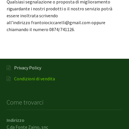
Qualsiasi segnalazione o proposta di miglioramento
riguardante i nostri prodotti o il nostro servizio potrà
essere inoltrata scrivendo
all’indirizzo frantoiociccarelli@gmail.com oppure
chiamando il numero 0874/741126.
Privacy Policy
Condizioni di vendita
Come trovarci
Indirizzo
C.da Fonte Zaino, snc