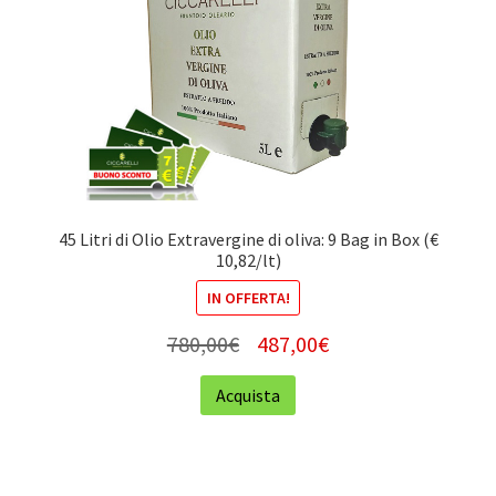
45 Litri di Olio Extravergine di oliva: 9 Bag in Box (€
10,82/lt)
IN OFFERTA!
780,00
€
487,00
€
Acquista