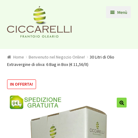
Vai alla navigazione
Vai al contenuto
Menù
Home Page
Home
Benvenuto nel Negozio Online!
30 Litri di Olio
NEGOZIO
Extravergine di oliva: 6 Bag in Box (€ 11,56/lt)
Contatti
IN OFFERTA!