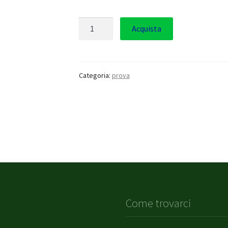
Quantità
Acquista
Categoria:
prova
Come trovarci