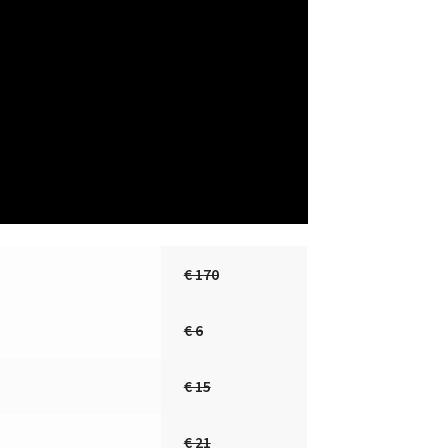
€ 170
€ 6
€ 15
€ 21