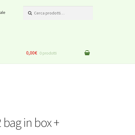
Cerca:
ale
0,00€
0 prodotti
2 bag in box +